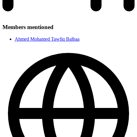
Members mentioned
Ahmed Mohamed Tawfiq Balbaa