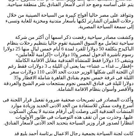
يتم على أساسه وضع حد أدنى لأسعار الفنادق بكل منطقة سياحية
.
وتتوافد على مصر حاليا أفواج كبيرة من السياحة الصينية من خلال
رحلات الطيران الشارتر لكنها بأسعار متدنية ومخزية للغاية وتسىء
إلى سمعة السياحة المصرية
.
وكشفت مصادر سياحية رفضت ذكر اسمها أن أكثر من شركة
سياحية تتعامل مع السوق الصينية تقوم حاليا بتنظيم رحلات بنظام
الباكيدج بتكلفة 50 دولارا للفرد لمدة 6 أيام خمس ليالٍ منها 25 دولارا
رسوم تأشيرة الدخول لمصر و10 دولارات «إكرامية للعاملين»
ويتبقى 15 دولارا فقط للمنشأة الفندقية مقابل الاقامة الكاملة
«إفطار ــ غداء ــ عشاء» بما يعنى أن الليلة بـ 3 دولارات فقط رغم
ان اللجنة التى شكلها الوزير حددت الحد الأدنى 110 دولارات سعر
الليلة فى غرفة خمس نجوم بفنادق القاهرة شاملة الافطار و35
دولارا لليلة فى فنادق الخمس نجوم بمنتجعات شرم الشيخ والغردقة
والأقصر وأسوان بنظام الاقامة الشاملة
.
وأكدت المصادر فى تصريحات صحفية ضرورة تفعيل قرار اللجنة فى
أسرع وقت ممكن للاستفادة من الحد الادنى الجديد وزيادة موارد
المنشآت الفندقية التى وصلت إلى أرقام متدنية لا يمكن السكوت
عليها. وحذرت من أن تقف هذه التوصيات فى طابور الأولويات
انتظارا لصدور قرار وزير السياحة بتحديد الحد الأدنى لأسعار الفنادق
.
كانت لجنة السياحة بجمعية رجال الاعمال برئاسة أحمد بلبع قد