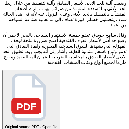
وضعت آلية للحد الادنى لأسعار الفنادق وآلية لتنفيذها من خلال ربط
الحد الأدنى بما تسدده المنشأة من ضرائب بهدف إلزام أصحاب
المنشآت بالتمسك بالحد الأدنى وعدم النزول عنه لأنه فى هذه الحالة
سوف يتحملون خسائر كبيرة تضاف إلى ما تعانيه صناعة السياحة
من أعباء
.
وقال سامح حويدق عضو جمعية الاستثمار السياحى بالبحر الاحمر أن
وضع حد أدنى لأسعار الغرف الفندقية أصبح ضرورة ملحة لوقف
المهزلة التى تشهدها السوق السياحية المصرية وانقاذ الفنادق التى
تدمر وتباع بأسعار متدنية للغاية. وأشار إلى أنه يجب ربط تطبيق الحد
الأدنى لأسعار الفنادق بالمحاسبة الضريبية لضمان آلية التنفيذ ويصبح
ملزما لجميع أنواع وفئات المنشآت الفندقية.
PDF
Original source
PDF · Open file