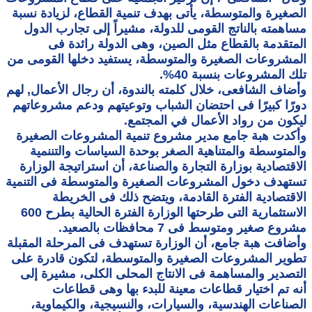
الصغيرة والمتوسطة، يأتى بهدف تنمية القطاع، لزيادة نسبة
مساهمته بالناتج القومى للدولة، مشيراً إلى تجارب الدول
المتقدمة بالقطاع مثل الصين، وهى الدولة رائدة فى
المشروعات الصغيرة والمتوسطة، يستفيد دخلها القومى من
تلك المشروعات بنسبة 40%.
وأضاف الشافعى، خلال كلمته بالندوة، أن رجال الأعمال, لهم
دورًا كبيرًا فى احتضان الشباب وتوعيتهم ودعم مشروعاتهم
ليكون من رواد الأعمال في المجتمع.
وأكدت هبة جامع مدير مشروع تنمية المشروعات الصغيرة
والمتوسطة والمتناهية الصغر بوحدة السياسات والتننمية
الاقتصادية بوزارة التجارة والصناعة، أن استراتيجة الوزارة
تستهدف دخول المشروعات الصغيرة والمتوسطة فى التنمية
الاقتصادية الفترة القادمة، ويتضح ذلك فى الخريطة
الاستثمارية التى طرحتها الوزارة الفترة الحالية بطرح 600
مشروع صغير ومتوسط فى 7 محافظات بالصعيد.
وأضافت هبة جامع، أن الوزارة تستهدف فى المرحلة المقبلة
تطوير المشروعات الصغيرة والمتوسطة، لتكون قادرة على
التصدير والمساهمة فى الانتاج المحلى الكلى، مشيرة إلى
أنه تم اختيار قطاعات معينة للبدء بها وهى قطاعات
الصناعات الهندسية، والسيارات، والنسيجية، والكيماوية،