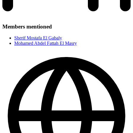
Members mentioned
Sherif Mostafa El Gabaly
Mohamed Abdel Fattah El Masry