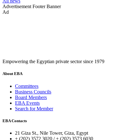
All news
Advertisement
Footer Banner
Ad
Empowering the Egyptian private sector since 1979
About EBA
Committees
Business Councils
Board Members
EBA Events
Search for Member
EBA Contacts
21 Giza St., Nile Tower, Giza, Egypt
+ (202) 3572 3020 / + (202) 3573 6030