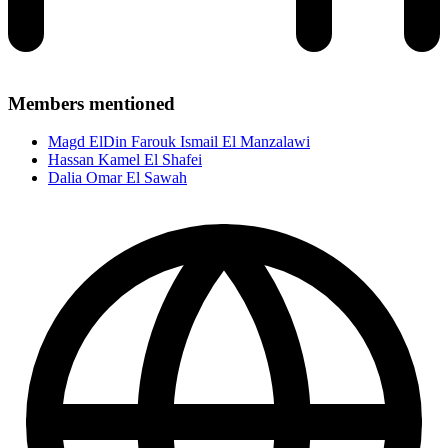
Members mentioned
Magd ElDin Farouk Ismail El Manzalawi
Hassan Kamel El Shafei
Dalia Omar El Sawah