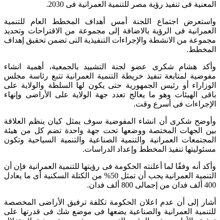
المعنية فى تنفيذ رؤية مصر للتنمية العمرانية فى 2030.
واستعرض اجتماع اللجنة أمس أهداف المخطط العام للتنمية
العمرانية فى الرؤية بالاضافة إلى مجموعة من الاقتراحات وتحديد
مجموعة من الانشطة والإجراءات التنفيذية التى تضمن تحقيق إهداف
المخطط.
وأكد هشام شكرى عضو لجنة التشييد بالجمعية، أهمية انشاء
مفوضية لمتابعة تنفيذ خريطة التنمية العمرانية تتبع رئاسة مجلس
الوزاراء أو رئيس الجمهورية حتى يكون لها السلطة والولاية على
باقى الهيئات وهو ما يعالج تعدد جهة الولاية على الأراضى وإنهاء
الإجراءات فى أسرع وقت.
وأوضح شكرى أن انشاء المفوضية سوف يمثل كيان ينظم العلاقة
بين الجهات المختصة ووضعها تحت جهة واحدة تضم كل من هيئة
المجتمعات العمرانية والتنمية الصناعية والتنمية السياحية وتكون
مسئوليتها تنفيذ المخطط وإعداد الدراسات.
وأكد أنه وفقًا لما أعلنته الحكومة فى رؤيتها للتنمية العمرانية فإن أن
التنمية العمرانية يجب أن تمثل 50% من الكتلة السكنية أى ما يعادل
400 ألف فدان من إجمالى 800 ألف فدان.
أشار إلى أن عدم اعلان الحكومة تكلفة ترفيق الأراضى المخصصة
للتنمية العمرانية والصناعية يضعها فى موضع شك فى قدرتها على