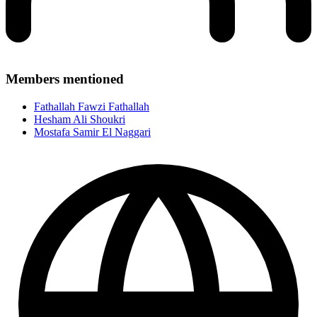
Members mentioned
Fathallah Fawzi Fathallah
Hesham Ali Shoukri
Mostafa Samir El Naggari