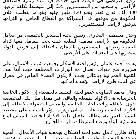
ترفيق الأراضى فى الوقت التى حددت فيه مدة زمنية لاستغلال
الأراضى أو سحبها من المستثمرين, لافتًا إلى متوسط تكلفة ترفيق
100 ألف فدان تقدر بنحو 120 مليار جنيه وهو ما يتطلب أعلان
الحكومة من موقفها فى الشراكة مع القطاع الخاص أو التزامها
بترفيق الأراضى للمستثمرين.
وحذر مصطفى النجارى، رئيس لجنة التصدير بالجمعية، من تعامل
الحكومة مع الأراضى معاملة السلعة حيث يجب التعامل معها كأداة
للتنمية وطرحها للمستثمرين بالمجان بالاضافة إلى فرض الدولة
سيطرتها على التعديات على الأراضى.
وشدد أحمد عثمان رئيس لجنة الاسكان بجمعية شباب الأعمال، على
ضرورة فتح قنوات اتصال مع الوزارات المختلفة حيث أنها تحدد
التنمية العمرانية وبالتالى يجب ألا يكون القطاع الخاص فى معزل
عن آليات طرح الاراضى وتحديد أماكنها.
وقال محمد الصاوى، عضو لجنة التشييد بالجمعية، إن الاكواد الخاصة
بالخرسانة هى الاكواد المفعلة والباقى غير مفعل مثل تلك المخصصة
لذوى الاعاقة والاحتياجات الخاصة والمبانى الخضراء بالاضافة إلى
الاكواد الخاصة بارتفاعات المبانى وهو ما يؤثر بالسلب على مخطط
التنمية العمرانية، مطالبا بتفعيل كافة الاكواد الخاصة بالمبانى لمنع
عشوائية البناء ووضع اشترطات ملزمة للجميع.
وأكد طارق كامل عضو لجنة الاسكان بجمعية شباب الأعمال ، أهمية
مد فترة التنفيذ للمطورين العقاريين، مشيرا إلى أن تحديد مدة تنفيذ