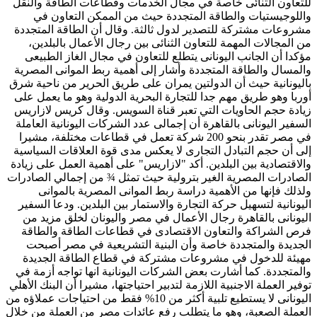
للتعاون الثنائى خاصة في مجال الخدمات وقطاعات الطاقة والنقل
واللوجيستيات والطاقة المتجددة حيث من الممكن التعاون في
مشروعات مشتركة للتصدير لدول ثالثة. وقال أن الطاقة المتجددة
من المجالات المهمة للتعاون الثنائى بين رجال الأعمال بالبلدين،
مؤكدا أن الجانب اليونانى يتطلع للتعاون في مجال الغاز الطبيعى
والمسال والطاقة المتجددة وأشار إلى أهمية ربط الموانى المصرية
باليونانية حيث أن الدولتين يمران على طريق الحرير من ناحية شرق
أوربا وهو طريق مهم جدا للتجارة البحرية الدولية وهو ما يعمل على
زيادة حجم الحاويات التي تعبر قناة السويس. وقال كريس لازاريس
السفير اليونانى بالقاهرة أن إجمالى عدد الشركات اليونانية العاملة
في مصر تقدر بنحو 200 شركة تعمل في قطاعات مختلفة، مشيرا
إلى أن حجم التبادل التجارى لا يعكس مدى قوة العلاقات السياسية
والاقتصادية بين البلدين. أكد "لازاريس" على أهمية العمل على زيادة
الصادرات المصرية الغير بترولية حيث تمثل ¾ من إجمالي الصادرات
ولذلك فإنها من الأهمية دراسة ربط الموانى المصرية بالموانى
اليونانية لتسهيل حركة التجارة والاستمار بين البلدين. ودعا السفير
اليونانى بالقاهرة رجال الأعمال في مصر واليونان لخلق مزيد من
فرص الشراكة والتعاون الاقتصادى في قطاعات الطاقة والطاقة
الجديدة والمتجددة خاصة وأن البنية التشريعية في مصر أصبحت
مهيئة للدخول في مشروعات مشتركة في قطاع الطاقة الجديدة
والمتجددة. كما أشارت بعض الشركات اليونانية انها تواجه أزمة في
توفير العملة الاجنبية اللازمة لتدبير احتياجتها، مشيرا أن البنك الأهلي
اليونانى لا يستطيع تلبية أكثر من 10% فقط من احتياجات عملاؤه من
العملة الصعبة، وهو ما يتطلب رفع عائدات مصر من العملة من خلال